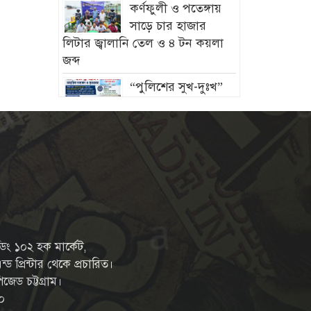
কর্ণফুলী ও পতেঙ্গায়
সাড়ে চার হাজার
লিটার জ্বালানি তেল ও ৪ টন কয়লা
জব্দ
“পুলিশের সুখ-দুঃখ”
কলামে উত্থাপিত
দাবিগুলোর বাস্তবায়ন ঘোষণায়
স্বরাষ্ট্রমন্ত্রীকে ধন্যবাদ
চট্টগ্রামে মীরসরাইয়ের
বিশিষ্ট্য শিল্পপতি
ফখরুল ইসলাম সিআইপি’র কন্যার
বিবাহোত্তর অনুষ্ঠান সম্পন্ন
চট্টগ্রামের ইপিজেডে
্ডিং ১০২ হক মার্কেট,
প্রকাশ্যে খোলা বাজারে
ড প্রিন্টার থেকে প্রচারিত।
বিক্রি হচ্ছে মৃত দুর্গন্ধযুক্ত পচাঁ মুরগি
জেড চট্টগ্রাম।
—প্রশাসনের নজরদারি জরুরী
০