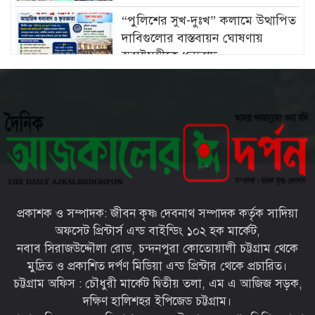
“পুলিশের সুখ-দুঃখ” কলামে উত্থাপিত
দাবিগুলোর বাস্তবায়ন ঘোষণায়
স্বরাষ্ট্রমন্ত্রীকে ধন্যবাদ
চট্টগ্রামে মীরসরাইয়ের বিশিষ্ট্য
শিল্পপতি ফখরুল ইসলাম সিআইপি’র
কন্যার বিবাহোত্তর অনুষ্ঠান সম্পন্ন
চট্টগ্রামের ইপিজেডে প্রকাশ্যে খোলা
বাজারে বিক্রি হচ্ছে মৃত দুর্গন্ধযুক্ত পচাঁ
মুরগি—প্রশাসনের নজরদারি জরুরী
প্রকাশক ও সম্পাদক: জীবন কৃষ্ণ দেবনাথ সম্পাদক কর্তৃক সাদিয়া
চট্টগ্রামের মীরসরাইয়ে সড়ক দুর্ঘটনায়
অফসেট প্রিন্টার্স এন্ড বাইন্ডিং ১০২ হক মার্কেট,
দু’পা হারালো সাংবাদিক আবদুল
নবাব সিরাজউদ্দৌলা রোড, চন্দনপুরা কোতোয়ালী চট্টগ্রাম থেকে
মান্নান রানা
মুদ্রিত ও প্রকাশিত দর্পণ মিডিয়া এন্ড প্রিন্টার থেকে প্রচারিত।
চট্টগ্রাম অফিস : চৌধুরী মার্কেট দ্বিতীয় তলা, এম এ আজিজ সড়ক,
সারা দেশে বৃক্ষরোপণ কর্মসূচি
দক্ষিণ হালিশহর ইপিজেড চট্টগ্রাম।
জোরদারের নির্দেশ প্রধানমন্ত্রীর