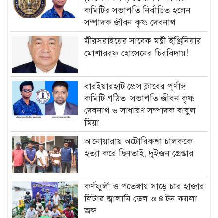
কমিটির সভাপতি নির্বাচিত হলেন
সম্পাদক জীবন কৃষ্ণ দেবনাথ
মীরসরাইয়ের সাবেক মন্ত্রী ইঞ্জিনিয়ার
মোশাররফ হোসেনের চিরবিদায়!
বারইয়ারহাট প্রেস ক্লাবের পূর্ণাঙ্গ
কমিটি গঠিত, সভাপতি জীবন কৃষ্ণ
দেবনাথ ও সাধারণ সম্পাদক বাবুল
মিয়া
আনোয়ারায় অটোরিকশা চালককে
হত্যা করে ছিনতাই, দুইজন গ্রেপ্তার
কর্ণফুলী ও পতেঙ্গায় সাড়ে চার হাজার
লিটার জ্বালানি তেল ও ৪ টন কয়লা
জব্দ