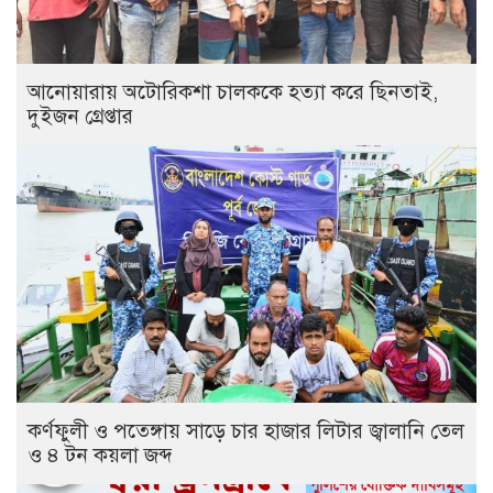
আনোয়ারায় অটোরিকশা চালককে হত্যা করে ছিনতাই,
দুইজন গ্রেপ্তার
কর্ণফুলী ও পতেঙ্গায় সাড়ে চার হাজার লিটার জ্বালানি তেল
ও ৪ টন কয়লা জব্দ