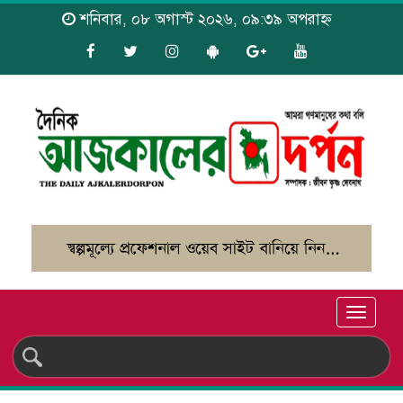
শনিবার, ০৮ অগাস্ট ২০২৬, ০৯:৩৯ অপরাহ্ন
Toggle
naviga