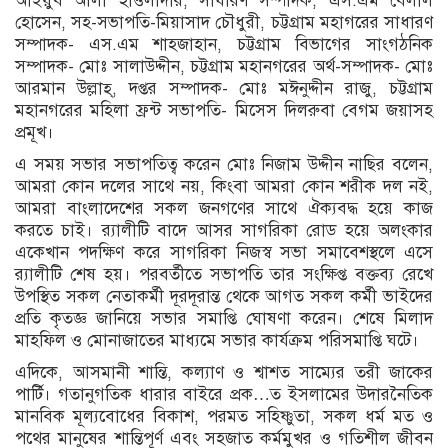
আইয়ুব আলী হাওলাদার, সাধারণ সম্পাদক, এস.এম বেলাল
হোসেন, সহ-সভাপতি-মিয়াসাদ চৌধুরী, চট্টগ্রাম মহাগরের সাধারণ
সম্পাদক- এস.এম শাহজাহান, চট্টগ্রাম বিভাগের সাংগঠনিক
সম্পাদক- মোঃ সালাউদ্দীন, চট্টগ্রাম মহানগরের অর্থ-সম্পাদক- মোঃ
আরমান উল্লাহ্, দপ্তর সম্পাদক- মোঃ মঈনুদ্দীন রাজু, চট্টগ্রাম
মহানগরের মহিলা ফ্রন্ট সভাপতি- মিসেস দিলরুবা বেগম জয়াসহ
প্রমূখ।
এ সময় সভার সভাপতিত্ব করেন মোঃ নিজাম উদ্দীন নাছির বলেন,
আমরা কোন দলের সাথে নয়, কিংবা আমরা কোন শরীক দল নই,
আমরা বাংলাদেশের সকল জনগণের সাথে ঐক্যবদ্ধ হয়ে কাজ
করতে চাই। র‌্যালীটি বাদে আসর সাগরিকা রোড হয়ে অলংকার
একেখান পদক্ষিণ করে সাগরিকা নিজস্ব সভা সমাবেশস্থলে এসে
র‌্যালীটি শেষ হয়। পরবর্তীতে সভাপতি তার সংক্ষিপ্ত বক্তব্য রেখে
উপস্থিত সকল নেতাকর্মী দূরদূরান্ত থেকে আগত সকল কর্মী ভাইদের
প্রতি কৃতজ্ঞ জানিয়ে সভার সমাপ্তি ঘোষণা করেন। শেষে মিলাদ
মাহফিল ও মোনাজাতের মাধ্যমে সভার কার্যক্রম পরিসমাপ্তি ঘটে।
এদিকে, আসমানী শান্তি, কল্যাণ ও শ্বাশত সাম্যের তরী জাকের
পার্টি। গতানুগতিক ধারার বাইরে প্রক…ত ইসলামের উদারনৈতিক
মানবিক মূল্যবোধের বিকাশ, পরমত সহিষ্ণুতা, সকল ধর্ম মত ও
পথের মানুষের শান্তিপূর্ণ এবং সহজাত কর্মমুখর ও গতিশীল জীবন