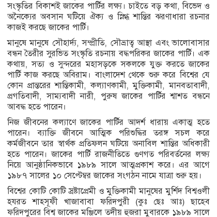
সংস্কৃতির বিকাশই জাকের পার্টির লক্ষ্য। চাইতে বড় কথা, বিভেদ ও
অনৈক্যের অবসান ঘটিয়ে ঐক্য ও স্নিগ্ধ শান্তির ঝরণাধারা রচনার
কাজই করছে জাকের পার্টি।
মানুষে মানুষে সৌহার্দ্য, সম্প্রীতি, সৌভ্রাত্ব আস্থা এবং ভালোবাসার
বন্ধন তৈরীর সুরভিত সংস্কৃতি রচনায় বদ্ধপরিকর জাকের পার্টি। এক
কথায়, সত্য ও সুন্দরের মহাসড়কে সকলকে যুক্ত করতে জাকের
পার্টি কাজ করছে অবিরাম। বাংলাদেশ থেকে শুরু করে বিশ্বের যে
কোন প্রান্তরের শান্তিকামী, কল্যাণকামী, মুক্তিকামী, মানবতাবাদী,
প্রগতিবাদী, সাম্যবাদী নারী, পুরুষ জাকের পার্টির শ্বাশত বন্ধনে
আবদ্ধ হতে পারেন।
নিজ জীবনের কল্যাণে জাকের পার্টির আদর্শ ধারায় একাত্ম হতে
পারেন। ব্যাক্তি জীবনে আত্মিক পরিশুদ্ধির তরঙ্গ সচল করে
কর্মজীবনে তার স্বার্থক প্রতিফলন ঘটিয়ে অনাবিল শান্তির অধিকারী
হতে পারেন। জাকের পার্টি রাজনীতিতে গুণগত পরিবর্তনের লক্ষ্য
নিয়ে আনুষ্ঠানিকভাবে ১৯৮৯ সালে আত্মপ্রকাশ করে। এর আগে
১৯৮৭ সালের ১০ সেপ্টেম্বর জাকের সংগঠন নামে যাত্রা শুরু হয়।
বিশ্বের কোটি কোটি স্রষ্টাপ্রেমী ও মুক্তিকামী মানুষের মুর্শিদ বিশ্বওলী
হযরত শাহ্সূফী খাজাবাবা ফরিদপুরী (কুঃ ছেঃ আঃ) ছাহেব
ফরিদপুরের বিশ্ব জাকের মঞ্জিলে তদীয় হুজরা মুবারকে ১৯৮৯ সালে