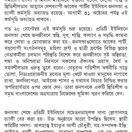
সমাবেশ ‌র‌্যালী ও মিলাদ মাহফিলে বক্তারা বলেন, দেশের শান্তি ও
স্থিতিশীলতার আহ্বানে দেশব্যাপী জাকের পার্টির ইউনিয়ন জনসভা ও
র‌্যালী কর্মসূচি অব্যাহত রয়েছে। আগামী ৩১ অক্টোবর পর্যন্ত এই
কর্মসূচি অব্যাহত থাকবে।
গত ২০ সেপ্টেম্বর এই কর্মসূচি শুরু হয়েছে। প্রতিটি ইউনিয়নে
জনসভা শেষে জনজীবনে স্বস্তি, সুখ, শান্তি, কল্যাণ ও সমৃদ্ধি কামনা
করে দোয়া ও মোনাজাত করা হয়। জনসভাগুলোতে জাকের পার্টি,
সহযোগী সংগঠনসমূহ, মহিলা ফ্রন্ট ও ছাত্রী ফ্রন্টের বিভিন্ন স্তরের
নেতাকর্মীরা চলমান পরিস্থতি বিশেষ করে জনজীবনে সৃষ্ট অস্থিরতা,
শঙ্কা ও অনিশ্চয়তা নিরসনে সকলের ঐক্যবদ্ধ প্রয়াস, ধৈর্য ও
সহনশীলতার গুরুত্ব তুলে ধরেন। নেতৃবৃন্দ গতিশীল অর্থনীতি গড়ে
তোলা, নিত্যপ্রয়োজনীয় দ্রব্যের মূল্য খেটে খাওয়া মানুষের নাগালে
রাখা, জননিরাপত্তা, আইনের শাসন ও যথাযথ বিচার নিশ্চিত করার
অপরিহার্যতার ওপর জোর দেন। তারা জনগণকে একটি স্থিতিশীল ও
সমৃদ্ধ বাংলাদেশের অগ্রযাত্রায় নিজেদের ভূমিকা স্মরণ করিয়ে দেন।
জনসভা শেষে প্রতিটি ইউনিয়নে সচেতনতামূলক নানা স্লোগানসহ
র‌্যালী বের করা হয়। উক্ত অনুষ্ঠানে আরো উপস্থিত ছিলেন, স্থায়ী
কমিটির সদস্য- আলহাজ্ব ইয়াকুব আলী চৌধুরী, সহ-সম্পাদক-ইঞ্জি: