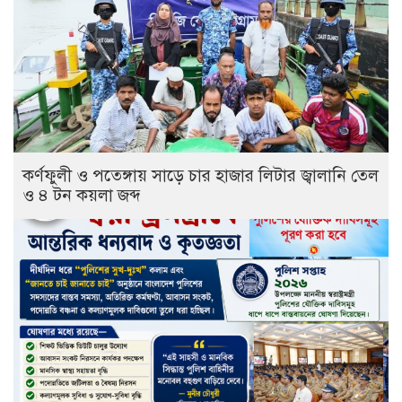
কর্ণফুলী ও পতেঙ্গায় সাড়ে চার হাজার লিটার জ্বালানি তেল
ও ৪ টন কয়লা জব্দ