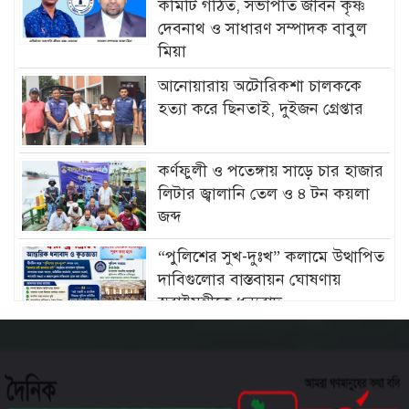
কমিটি গঠিত, সভাপতি জীবন কৃষ্ণ
দেবনাথ ও সাধারণ সম্পাদক বাবুল
মিয়া
আনোয়ারায় অটোরিকশা চালককে
হত্যা করে ছিনতাই, দুইজন গ্রেপ্তার
কর্ণফুলী ও পতেঙ্গায় সাড়ে চার হাজার
লিটার জ্বালানি তেল ও ৪ টন কয়লা
জব্দ
“পুলিশের সুখ-দুঃখ” কলামে উত্থাপিত
দাবিগুলোর বাস্তবায়ন ঘোষণায়
স্বরাষ্ট্রমন্ত্রীকে ধন্যবাদ
চট্টগ্রামে মীরসরাইয়ের বিশিষ্ট্য
শিল্পপতি ফখরুল ইসলাম সিআইপি’র
কন্যার বিবাহোত্তর অনুষ্ঠান সম্পন্ন