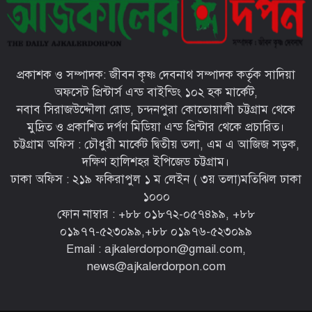
চট্টগ্রামের ইপিজেডে প্রকাশ্যে খোলা
বাজারে বিক্রি হচ্ছে মৃত দুর্গন্ধযুক্ত পচাঁ
মুরগি—প্রশাসনের নজরদারি জরুরী
প্রকাশক ও সম্পাদক: জীবন কৃষ্ণ দেবনাথ সম্পাদক কর্তৃক সাদিয়া
চট্টগ্রামের মীরসরাইয়ে সড়ক দুর্ঘটনায়
অফসেট প্রিন্টার্স এন্ড বাইন্ডিং ১০২ হক মার্কেট,
দু’পা হারালো সাংবাদিক আবদুল
নবাব সিরাজউদ্দৌলা রোড, চন্দনপুরা কোতোয়ালী চট্টগ্রাম থেকে
মান্নান রানা
মুদ্রিত ও প্রকাশিত দর্পণ মিডিয়া এন্ড প্রিন্টার থেকে প্রচারিত।
চট্টগ্রাম অফিস : চৌধুরী মার্কেট দ্বিতীয় তলা, এম এ আজিজ সড়ক,
সারা দেশে বৃক্ষরোপণ কর্মসূচি
দক্ষিণ হালিশহর ইপিজেড চট্টগ্রাম।
জোরদারের নির্দেশ প্রধানমন্ত্রীর
ঢাকা অফিস : ২১৯ ফকিরাপুল ১ ম লেইন ( ৩য় তলা)মতিঝিল ঢাকা
১০০০
ফোন নাম্বার : ‪+৮৮ ০১৮৭২-০৫৭৪৯৯‬, ‪+৮৮
০১৯৭৭-৫২৩০৯৯‬,‪+৮৮ ০১৯৭৬-৫২৩০৯৯‬
Email : ajkalerdorpon@gmail.com,
news@ajkalerdorpon.com