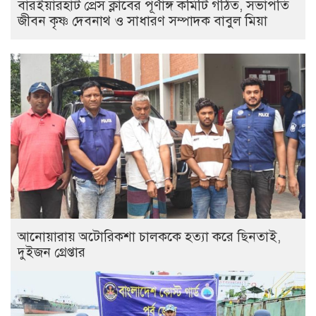
বারইয়ারহাট প্রেস ক্লাবের পূর্ণাঙ্গ কমিটি গঠিত, সভাপতি
জীবন কৃষ্ণ দেবনাথ ও সাধারণ সম্পাদক বাবুল মিয়া
আনোয়ারায় অটোরিকশা চালককে হত্যা করে ছিনতাই,
দুইজন গ্রেপ্তার