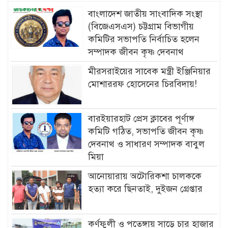
বাংলাদেশ জাতীয় সাংবাদিক সংস্থা
(বিজেএসএস) চট্টগ্রাম বিভাগীয়
কমিটির সভাপতি নির্বাচিত হলেন
সম্পাদক জীবন কৃষ্ণ দেবনাথ
মীরসরাইয়ের সাবেক মন্ত্রী ইঞ্জিনিয়ার
মোশাররফ হোসেনের চিরবিদায়!
বারইয়ারহাট প্রেস ক্লাবের পূর্ণাঙ্গ
কমিটি গঠিত, সভাপতি জীবন কৃষ্ণ
দেবনাথ ও সাধারণ সম্পাদক বাবুল
মিয়া
আনোয়ারায় অটোরিকশা চালককে
হত্যা করে ছিনতাই, দুইজন গ্রেপ্তার
কর্ণফুলী ও পতেঙ্গায় সাড়ে চার হাজার