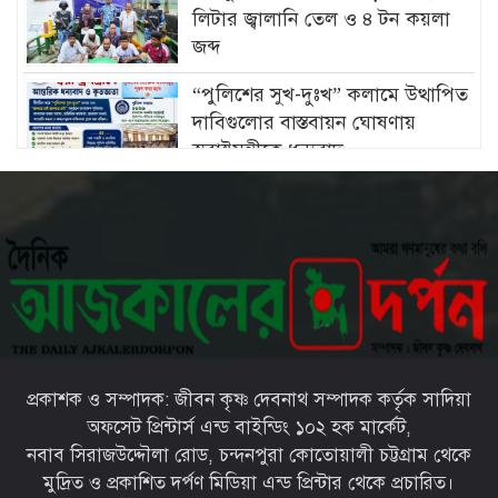
লিটার জ্বালানি তেল ও ৪ টন কয়লা
জব্দ
“পুলিশের সুখ-দুঃখ” কলামে উত্থাপিত
দাবিগুলোর বাস্তবায়ন ঘোষণায়
স্বরাষ্ট্রমন্ত্রীকে ধন্যবাদ
চট্টগ্রামে মীরসরাইয়ের বিশিষ্ট্য
শিল্পপতি ফখরুল ইসলাম সিআইপি’র
কন্যার বিবাহোত্তর অনুষ্ঠান সম্পন্ন
চট্টগ্রামের ইপিজেডে প্রকাশ্যে খোলা
বাজারে বিক্রি হচ্ছে মৃত দুর্গন্ধযুক্ত পচাঁ
মুরগি—প্রশাসনের নজরদারি জরুরী
প্রকাশক ও সম্পাদক: জীবন কৃষ্ণ দেবনাথ সম্পাদক কর্তৃক সাদিয়া
চট্টগ্রামের মীরসরাইয়ে সড়ক দুর্ঘটনায়
অফসেট প্রিন্টার্স এন্ড বাইন্ডিং ১০২ হক মার্কেট,
দু’পা হারালো সাংবাদিক আবদুল
নবাব সিরাজউদ্দৌলা রোড, চন্দনপুরা কোতোয়ালী চট্টগ্রাম থেকে
মান্নান রানা
মুদ্রিত ও প্রকাশিত দর্পণ মিডিয়া এন্ড প্রিন্টার থেকে প্রচারিত।