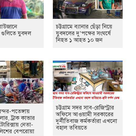
র রাউজানে
চট্টগ্রামে ব্যানার ছেঁড়া নিয়ে
র গুলিতে যুবদল
যুবদলের দু’পক্ষের সংঘর্ষে
নিহত ১ আহত ১০ জন
চট্টগ্রাম সদর সাব-রেজিস্ট্রার
্দর-পতেঙ্গায়
অফিসে আওয়ামী সরকারের
লার, ট্রাক কাভার
দুর্নীতিবাজ কর্মকর্তারা এখনো
টোরিক্সায় নেতা-
বহাল তবিয়তে
পুলিশের বেপরোয়া