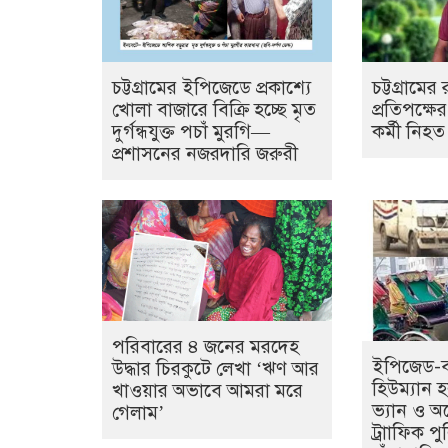
চট্টগ্রামের ইপিজেডে প্রকাশ্যে
চট্টগ্রামে
খোলা বাজারে বিক্রি হচ্ছে মৃত
প্রতিপক্ষে
দুর্গন্ধযুক্ত পচাঁ মুরগি—
কর্মী নিহত
প্রশাসনের নজরদারি জরুরী
পরিবারের ৪ জনের মরদেহ
ইপিজেড-বন
উদ্ধার চিরকুটে লেখা ‘ঋণ আর
হিউম্যান হ
খাওয়ার অভাবে আমরা মরে
ভ্যান ও অ
গেলাম’
ট্রাাফিক 