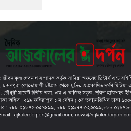
জীবন কৃষ্ণ দেবনাথ সম্পাদক কর্তৃক সাদিয়া অফসেট প্রিন্টার্স এন্ড বাইন
্দনপুরা কোতোয়ালী চট্টগ্রাম থেকে মুদ্রিত ও প্রকাশিত দর্পণ মিডিয়া এন্
স : চৌধুরী মার্কেট দ্বিতীয় তলা, এম এ আজিজ সড়ক, দক্ষিণ হালিশহর ইপি
ঢাকা অফিস : ২১৯ ফকিরাপুল ১ ম লেইন ( ৩য় তলা)মতিঝিল ঢাকা ১০০
্বার : ‪+৮৮ ০১৮৭২-০৫৭৪৯৯‬, ‪+৮৮ ০১৯৭৭-৫২৩০৯৯‬,‪+৮৮ ০১৯৭৬
Email : ajkalerdorpon@gmail.com, news@ajkalerdorpon.co