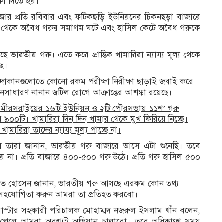
কা দিতে হয়।
বাজার প্রতি রবিবার এবং ফটিকছড়ি ইউনিয়নের চিকনছড়া বাজারে
য়েন্ট থেকে অবৈধ গরুর সমাগম ঘটে এবং হাসিল কেটে অবৈধ গরুকে
ে ভারতীয় গরু। এতে করে প্রান্তিক খামারিরা ন্যায্য মূল্য থেকে
ছে।
দোকানগুলোতে কোনো রকম পরীক্ষা নিরীক্ষা ছাড়াই জবাই করে
নসাধারণ নানান জটিল রোগে আক্রান্তের আশঙ্কা রয়েছে।
তমানে মীরসরাইয়ের ১৬টি ইউনিয়ন ও ২টি পৌরসভায় ১১শ’ গরু
৯০০টি। খামারিরা দিন দিন খামার থেকে মুখ ফিরিয়ে নিচ্ছে।
ারিরা তাদের ন্যায্য মূল্য পাচ্ছে না।
লে তারা জানান, ভারতীয় গরু বাজারে আসে এটা শুনেছি। তবে
া। প্রতি বাজারে ৪০০-৫০০ গরু উঠে। প্রতি গরু হাসিল ৫০০
শওকত হোসেন জানান, ভারতীয় গরু আসছে এরকম কোন তথ্য
সহযোগিতা করুন আমরা তা প্রতিহত করবো।
ার মাস্টার সহকারী পরিচালক মোহাম্মদ নজরুল ইসলাম খাঁন বলেন,
তথ্য পেলে আমরা অবশ্যই অভিযান চালাবো। তবে অধিকাংশ সময়