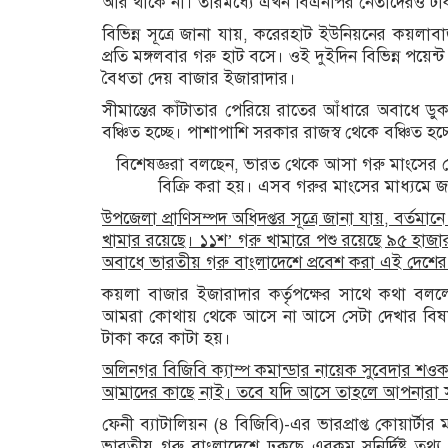
আর থাকে না। তারমধ্যে এখন বিএনপির নেতাদেরও টা
বিভিন্ন সূত্রে জানা যায়, করেরহাট ইউনিয়নের কয়লা
প্রতি মঙ্গলবার গরু হাট বসে। ওই দুইদিন বিভিন্ন প
বৈধতা দেয় বাজার ইজারাদার।
সীমান্তের কাঁটাতার পেরিয়ে রাতের আঁধারে অবাধে ডুকছ
বঞ্চিত হচ্ছে। পাশাপাশি সরকার রাজস্ব থেকে বঞ্চিত হচ্
বিশেষজ্ঞরা বলছেন, ভারত থেকে আসা গরু মাংসের 
বিক্রি করা হয়। এসব গরুর মাংসের মাধ্যমে জ
উপজেলা প্রাণিসম্পদ অধিদপ্তর সূত্রে জানা যায়, বর্
খামার রয়েছে। ১১শ’ গরু খামারে পশু রয়েছে ৯৫ হাজার 
অবাধে ভারতীয় গরু বাংলাদেশে প্রবেশ করা এই দেশের খাম
কয়লা বাজার ইজারাদার কর্তৃপক্ষের সাথে কথা বল
আমরা কোথায় থেকে আসে না আসে সেটা দেখার বিষয় ন
টাকা করে কাটা হয়।
অলিনগর বিজিবি ক্যাম্প কমান্ডার নায়েক সুবেদার 
আমাদের কাছে নাই। তবে যদি আসে তাহলে আপনারা 
ফেনী ব্যাটালিয়ন (৪ বিজিবি)-এর ভারপ্রাপ্ত কোয়ার্ট
ভারতীয় গরু বাংলাদেশে ঢুকছে এরকম সুনির্দিষ্ট 