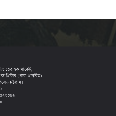
্ডিং ১০২ হক মার্কেট,
ড প্রিন্টার থেকে প্রচারিত।
জেড চট্টগ্রাম।
০
-৫২৩০৯৯‬
m