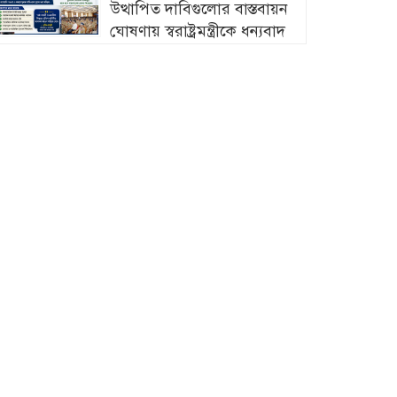
উত্থাপিত দাবিগুলোর বাস্তবায়ন
ঘোষণায় স্বরাষ্ট্রমন্ত্রীকে ধন্যবাদ
চট্টগ্রামে মীরসরাইয়ের বিশিষ্ট্য
শিল্পপতি ফখরুল ইসলাম
সিআইপি’র কন্যার বিবাহোত্তর
নুষ্ঠান সম্পন্ন
চট্টগ্রামের ইপিজেডে প্রকাশ্যে
খোলা বাজারে বিক্রি হচ্ছে মৃত
দুর্গন্ধযুক্ত পচাঁ মুরগি—প্রশাসনের
নজরদারি জরুরী
চট্টগ্রামের মীরসরাইয়ে সড়ক
দুর্ঘটনায় দু’পা হারালো
সাংবাদিক আবদুল মান্নান রানা
সারা দেশে বৃক্ষরোপণ কর্মসূচি
জোরদারের নির্দেশ প্রধানমন্ত্রীর