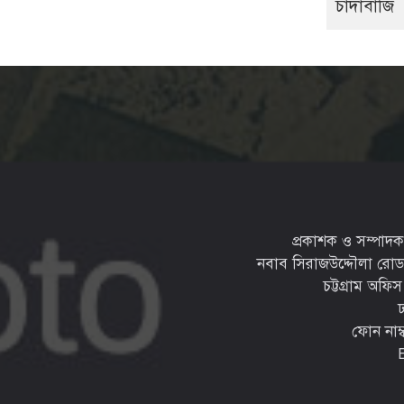
চাঁদাবাজি
প্রকাশক ও সম্পাদক: 
নবাব সিরাজউদ্দৌলা রোড, চন
চট্টগ্রাম অফি
ফোন নাম