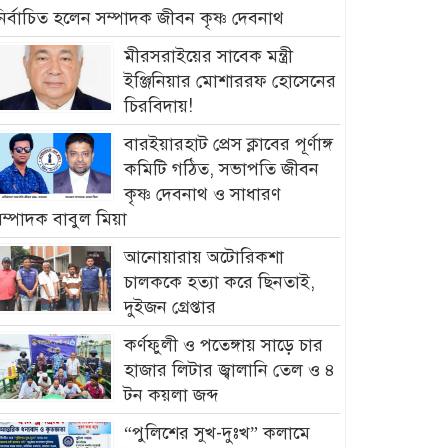
ির্বাচিত হলেন সম্পাদক জীবন কৃষ্ণ দেবনাথ
মীরসরাইয়ের সাবেক মন্ত্রী
ইঞ্জিনিয়ার মোশাররফ হোসেনের
চিরবিদায়!
বারইয়ারহাট প্রেস ক্লাবের পূর্ণাঙ্গ
কমিটি গঠিত, সভাপতি জীবন
কৃষ্ণ দেবনাথ ও সাধারণ
ম্পাদক বাবুল মিয়া
আনোয়ারায় অটোরিকশা
চালককে হত্যা করে ছিনতাই,
দুইজন গ্রেপ্তার
কর্ণফুলী ও পতেঙ্গায় সাড়ে চার
হাজার লিটার জ্বালানি তেল ও ৪
টন কয়লা জব্দ
“পুলিশের সুখ-দুঃখ” কলামে