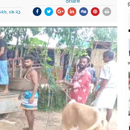
Share
ন
২০২৬, ০৯:২১
স