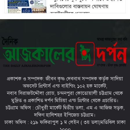
দাবিগুলোর বাস্তবায়ন ঘোষণায়
স্বরাষ্ট্রমন্ত্রীকে ধন্যবাদ
চট্টগ্রামে মীরসরাইয়ের বিশিষ্ট্য
শিল্পপতি ফখরুল ইসলাম সিআইপি’র
কন্যার বিবাহোত্তর অনুষ্ঠান সম্পন্ন
চট্টগ্রামের ইপিজেডে প্রকাশ্যে খোলা
বাজারে বিক্রি হচ্ছে মৃত দুর্গন্ধযুক্ত পচাঁ
মুরগি—প্রশাসনের নজরদারি জরুরী
প্রকাশক ও সম্পাদক: জীবন কৃষ্ণ দেবনাথ সম্পাদক কর্তৃক সাদিয়া
চট্টগ্রামের মীরসরাইয়ে সড়ক দুর্ঘটনায়
অফসেট প্রিন্টার্স এন্ড বাইন্ডিং ১০২ হক মার্কেট,
দু’পা হারালো সাংবাদিক আবদুল
নবাব সিরাজউদ্দৌলা রোড, চন্দনপুরা কোতোয়ালী চট্টগ্রাম থেকে
মান্নান রানা
মুদ্রিত ও প্রকাশিত দর্পণ মিডিয়া এন্ড প্রিন্টার থেকে প্রচারিত।
চট্টগ্রাম অফিস : চৌধুরী মার্কেট দ্বিতীয় তলা, এম এ আজিজ সড়ক,
সারা দেশে বৃক্ষরোপণ কর্মসূচি
দক্ষিণ হালিশহর ইপিজেড চট্টগ্রাম।
জোরদারের নির্দেশ প্রধানমন্ত্রীর
ঢাকা অফিস : ২১৯ ফকিরাপুল ১ ম লেইন ( ৩য় তলা)মতিঝিল ঢাকা
১০০০