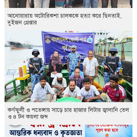
আনোয়ারায় অটোরিকশা চালককে হত্যা করে ছিনতাই,
দুইজন গ্রেপ্তার
কর্ণফুলী ও পতেঙ্গায় সাড়ে চার হাজার লিটার জ্বালানি তেল
ও ৪ টন কয়লা জব্দ