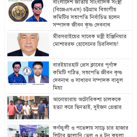
বাংলাদেশ জাতীয় সাংবাদিক সংস্থা
(বিজেএসএস) চট্টগ্রাম বিভাগীয়
কমিটির সভাপতি নির্বাচিত হলেন
সম্পাদক জীবন কৃষ্ণ দেবনাথ
মীরসরাইয়ের সাবেক মন্ত্রী ইঞ্জিনিয়ার
মোশাররফ হোসেনের চিরবিদায়!
বারইয়ারহাট প্রেস ক্লাবের পূর্ণাঙ্গ
কমিটি গঠিত, সভাপতি জীবন কৃষ্ণ
দেবনাথ ও সাধারণ সম্পাদক বাবুল
মিয়া
আনোয়ারায় অটোরিকশা চালককে
হত্যা করে ছিনতাই, দুইজন গ্রেপ্তার
কর্ণফুলী ও পতেঙ্গায় সাড়ে চার হাজার
লিটার জ্বালানি তেল ও ৪ টন কয়লা