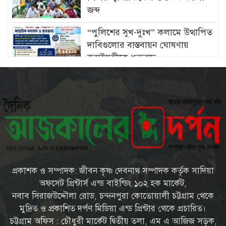
জব্দ
“পুলিশের সুখ-দুঃখ” কলামে উত্থাপিত
দাবিগুলোর বাস্তবায়ন ঘোষণায়
স্বরাষ্ট্রমন্ত্রীকে ধন্যবাদ
চট্টগ্রামে মীরসরাইয়ের বিশিষ্ট্য
শিল্পপতি ফখরুল ইসলাম সিআইপি’র
কন্যার বিবাহোত্তর অনুষ্ঠান সম্পন্ন
চট্টগ্রামের ইপিজেডে প্রকাশ্যে খোলা
বাজারে বিক্রি হচ্ছে মৃত দুর্গন্ধযুক্ত পচাঁ
মুরগি—প্রশাসনের নজরদারি জরুরী
প্রকাশক ও সম্পাদক: জীবন কৃষ্ণ দেবনাথ সম্পাদক কর্তৃক সাদিয়া
চট্টগ্রামের মীরসরাইয়ে সড়ক দুর্ঘটনায়
অফসেট প্রিন্টার্স এন্ড বাইন্ডিং ১০২ হক মার্কেট,
দু’পা হারালো সাংবাদিক আবদুল
নবাব সিরাজউদ্দৌলা রোড, চন্দনপুরা কোতোয়ালী চট্টগ্রাম থেকে
মান্নান রানা
মুদ্রিত ও প্রকাশিত দর্পণ মিডিয়া এন্ড প্রিন্টার থেকে প্রচারিত।
চট্টগ্রাম অফিস : চৌধুরী মার্কেট দ্বিতীয় তলা, এম এ আজিজ সড়ক,
সারা দেশে বৃক্ষরোপণ কর্মসূচি