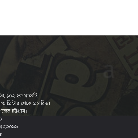
্ডিং ১০২ হক মার্কেট,
ড প্রিন্টার থেকে প্রচারিত।
জেড চট্টগ্রাম।
০
-৫২৩০৯৯‬
m