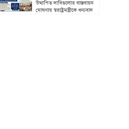
উত্থাপিত দাবিগুলোর বাস্তবায়ন
ঘোষণায় স্বরাষ্ট্রমন্ত্রীকে ধন্যবাদ
চট্টগ্রামে মীরসরাইয়ের বিশিষ্ট্য
শিল্পপতি ফখরুল ইসলাম
সিআইপি’র কন্যার বিবাহোত্তর
নুষ্ঠান সম্পন্ন
চট্টগ্রামের ইপিজেডে প্রকাশ্যে
খোলা বাজারে বিক্রি হচ্ছে মৃত
দুর্গন্ধযুক্ত পচাঁ মুরগি—প্রশাসনের
নজরদারি জরুরী
চট্টগ্রামের মীরসরাইয়ে সড়ক
দুর্ঘটনায় দু’পা হারালো
সাংবাদিক আবদুল মান্নান রানা
সারা দেশে বৃক্ষরোপণ কর্মসূচি
জোরদারের নির্দেশ প্রধানমন্ত্রীর