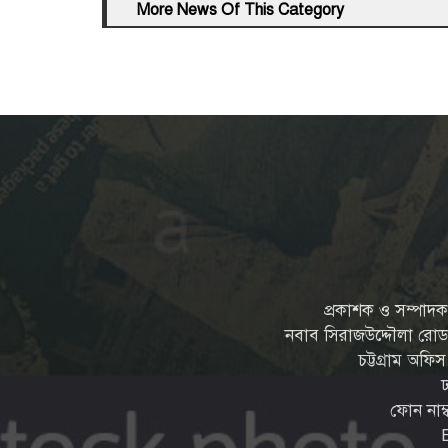
More News Of This Category
প্রকাশক ও সম্পাদক: 
নবাব সিরাজউদ্দৌলা রোড, চন
চট্টগ্রাম অফি
ফোন নাম