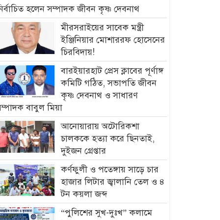
ির্বাচিত হলেন সম্পাদক জীবন কৃষ্ণ দেবনাথ
মীরসরাইয়ের সাবেক মন্ত্রী
ইঞ্জিনিয়ার মোশাররফ হোসেনের
চিরবিদায়!
বারইয়ারহাট প্রেস ক্লাবের পূর্ণাঙ্গ
কমিটি গঠিত, সভাপতি জীবন
কৃষ্ণ দেবনাথ ও সাধারণ
ম্পাদক বাবুল মিয়া
আনোয়ারায় অটোরিকশা
চালককে হত্যা করে ছিনতাই,
দুইজন গ্রেপ্তার
কর্ণফুলী ও পতেঙ্গায় সাড়ে চার
হাজার লিটার জ্বালানি তেল ও ৪
টন কয়লা জব্দ
“পুলিশের সুখ-দুঃখ” কলামে