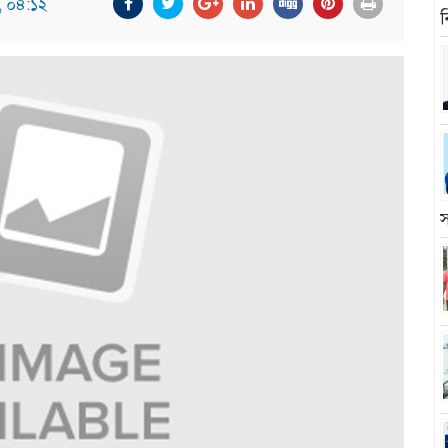
, ০৪:১২
ন
স