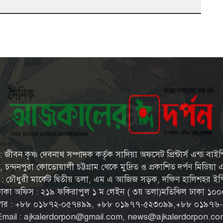
জীবন কৃষ্ণ দেবনাথ সম্পাদক কর্তৃক সাদিয়া অফসেট প্রিন্টার্স এন্ড বাইন
্দনপুরা কোতোয়ালী চট্টগ্রাম থেকে মুদ্রিত ও প্রকাশিত দর্পণ মিডিয়া এন্
স : চৌধুরী মার্কেট দ্বিতীয় তলা, এম এ আজিজ সড়ক, দক্ষিণ হালিশহর ইপি
ঢাকা অফিস : ২১৯ ফকিরাপুল ১ ম লেইন ( ৩য় তলা)মতিঝিল ঢাকা ১০০
্বার : ‪+৮৮ ০১৮৭২-০৫৭৪৯৯‬, ‪+৮৮ ০১৯৭৭-৫২৩০৯৯‬,‪+৮৮ ০১৯৭৬
Email : ajkalerdorpon@gmail.com, news@ajkalerdorpon.co