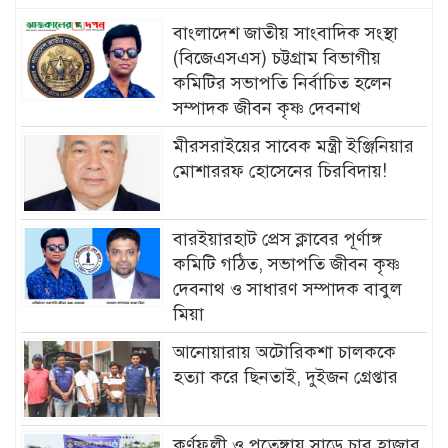
বাংলাদেশ জাতীয় সাংবাদিক সংস্থা
(বিজেএসএস) চট্টগ্রাম বিভাগীয়
কমিটির সভাপতি নির্বাচিত হলেন
সম্পাদক জীবন কৃষ্ণ দেবনাথ
মীরসরাইয়ের সাবেক মন্ত্রী ইঞ্জিনিয়ার
মোশাররফ হোসেনের চিরবিদায়!
বারইয়ারহাট প্রেস ক্লাবের পূর্ণাঙ্গ
কমিটি গঠিত, সভাপতি জীবন কৃষ্ণ
দেবনাথ ও সাধারণ সম্পাদক বাবুল
মিয়া
আনোয়ারায় অটোরিকশা চালককে
হত্যা করে ছিনতাই, দুইজন গ্রেপ্তার
কর্ণফুলী ও পতেঙ্গায় সাড়ে চার হাজার