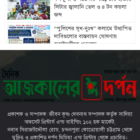
লিটার জ্বালানি তেল ও ৪ টন কয়লা
জব্দ
“পুলিশের সুখ-দুঃখ” কলামে উত্থাপিত
দাবিগুলোর বাস্তবায়ন ঘোষণায়
স্বরাষ্ট্রমন্ত্রীকে ধন্যবাদ
চট্টগ্রামে মীরসরাইয়ের বিশিষ্ট্য
শিল্পপতি ফখরুল ইসলাম সিআইপি’র
কন্যার বিবাহোত্তর অনুষ্ঠান সম্পন্ন
চট্টগ্রামের ইপিজেডে প্রকাশ্যে খোলা
বাজারে বিক্রি হচ্ছে মৃত দুর্গন্ধযুক্ত পচাঁ
মুরগি—প্রশাসনের নজরদারি জরুরী
প্রকাশক ও সম্পাদক: জীবন কৃষ্ণ দেবনাথ সম্পাদক কর্তৃক সাদিয়া
চট্টগ্রামের মীরসরাইয়ে সড়ক দুর্ঘটনায়
অফসেট প্রিন্টার্স এন্ড বাইন্ডিং ১০২ হক মার্কেট,
দু’পা হারালো সাংবাদিক আবদুল
নবাব সিরাজউদ্দৌলা রোড, চন্দনপুরা কোতোয়ালী চট্টগ্রাম থেকে
মান্নান রানা
মুদ্রিত ও প্রকাশিত দর্পণ মিডিয়া এন্ড প্রিন্টার থেকে প্রচারিত।