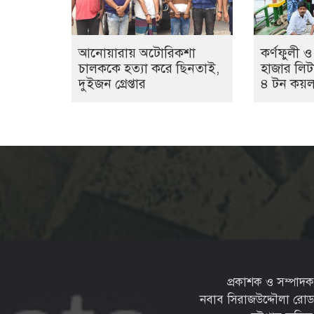
আনোয়ারায় অটোরিকশা
কর্ণফুলী ও
চালককে হত্যা করে ছিনতাই,
হাজার লিট
দুইজন গ্রেপ্তার
৪ টন কয়লা
প্রকাশক ও সম্পাদক: 
নবাব সিরাজউদ্দৌলা রোড, চন