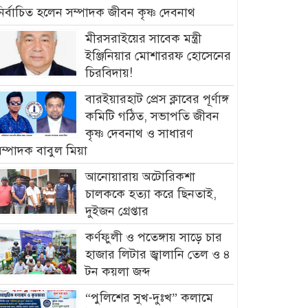
ির্বাচিত হলেন সম্পাদক জীবন কৃষ্ণ দেবনাথ
মীরসরাইয়ের সাবেক মন্ত্রী
ইঞ্জিনিয়ার মোশাররফ হোসেনের
চিরবিদায়!
বারইয়ারহাট প্রেস ক্লাবের পূর্ণাঙ্গ
কমিটি গঠিত, সভাপতি জীবন
কৃষ্ণ দেবনাথ ও সাধারণ
ম্পাদক বাবুল মিয়া
আনোয়ারায় অটোরিকশা
চালককে হত্যা করে ছিনতাই,
দুইজন গ্রেপ্তার
কর্ণফুলী ও পতেঙ্গায় সাড়ে চার
হাজার লিটার জ্বালানি তেল ও ৪
টন কয়লা জব্দ
“পুলিশের সুখ-দুঃখ” কলামে