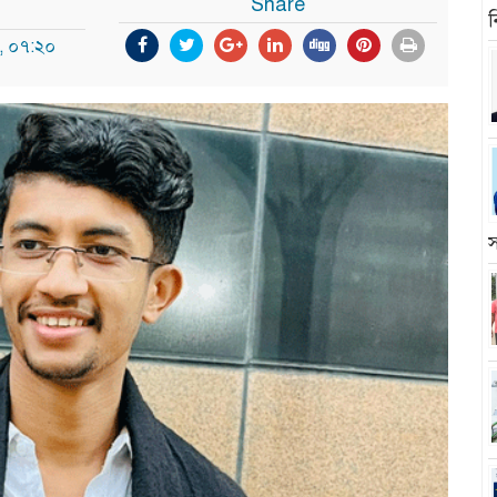
Share
ন
৬, ০৭:২০
স