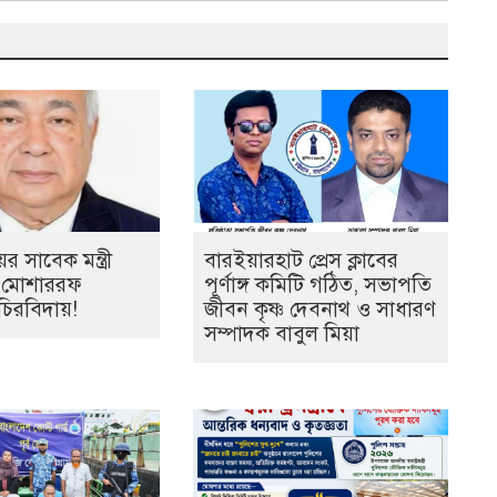
 সাবেক মন্ত্রী
বারইয়ারহাট প্রেস ক্লাবের
র মোশাররফ
পূর্ণাঙ্গ কমিটি গঠিত, সভাপতি
চিরবিদায়!
জীবন কৃষ্ণ দেবনাথ ও সাধারণ
সম্পাদক বাবুল মিয়া