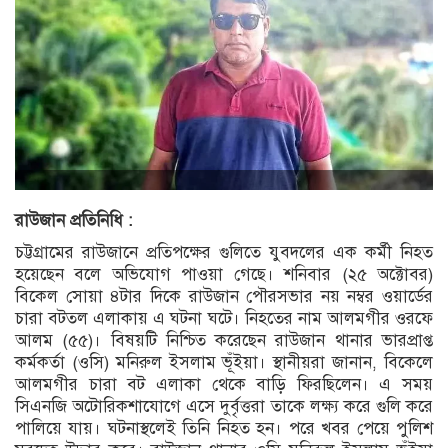
রাউজান প্রতিনিধি :
চট্টগ্রামের রাউজানে প্রতিপক্ষের গুলিতে যুবদলের এক কর্মী নিহত
হয়েছেন বলে অভিযোগ পাওয়া গেছে। শনিবার (২৫ অক্টোবর)
বিকেল সোয়া ৪টার দিকে রাউজান পৌরসভার নয় নম্বর ওয়ার্ডের
চারা বটতল এলাকায় এ ঘটনা ঘটে। নিহতের নাম আলমগীর ওরফে
আলম (৫৫)। বিষয়টি নিশ্চিত করেছেন রাউজান থানার ভারপ্রাপ্ত
কর্মকর্তা (ওসি) মনিরুল ইসলাম ভূঁইয়া। স্থানীয়রা জানান, বিকেলে
আলমগীর চারা বট এলাকা থেকে বাড়ি ফিরছিলেন। এ সময়
সিএনজি অটোরিকশাযোগে এসে দুর্বৃত্তরা তাকে লক্ষ্য করে গুলি করে
পালিয়ে যায়। ঘটনাস্থলেই তিনি নিহত হন। পরে খবর পেয়ে পুলিশ