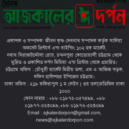
কন্যার বিবাহোত্তর অনুষ্ঠান সম্পন্ন
চট্টগ্রামের ইপিজেডে প্রকাশ্যে খোলা
বাজারে বিক্রি হচ্ছে মৃত দুর্গন্ধযুক্ত পচাঁ
মুরগি—প্রশাসনের নজরদারি জরুরী
প্রকাশক ও সম্পাদক: জীবন কৃষ্ণ দেবনাথ সম্পাদক কর্তৃক সাদিয়া
চট্টগ্রামের মীরসরাইয়ে সড়ক দুর্ঘটনায়
অফসেট প্রিন্টার্স এন্ড বাইন্ডিং ১০২ হক মার্কেট,
দু’পা হারালো সাংবাদিক আবদুল
নবাব সিরাজউদ্দৌলা রোড, চন্দনপুরা কোতোয়ালী চট্টগ্রাম থেকে
মান্নান রানা
মুদ্রিত ও প্রকাশিত দর্পণ মিডিয়া এন্ড প্রিন্টার থেকে প্রচারিত।
চট্টগ্রাম অফিস : চৌধুরী মার্কেট দ্বিতীয় তলা, এম এ আজিজ সড়ক,
সারা দেশে বৃক্ষরোপণ কর্মসূচি
দক্ষিণ হালিশহর ইপিজেড চট্টগ্রাম।
জোরদারের নির্দেশ প্রধানমন্ত্রীর
ঢাকা অফিস : ২১৯ ফকিরাপুল ১ ম লেইন ( ৩য় তলা)মতিঝিল ঢাকা
১০০০
ফোন নাম্বার : ‪+৮৮ ০১৮৭২-০৫৭৪৯৯‬, ‪+৮৮
০১৯৭৭-৫২৩০৯৯‬,‪+৮৮ ০১৯৭৬-৫২৩০৯৯‬
Email : ajkalerdorpon@gmail.com,
news@ajkalerdorpon.com