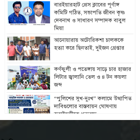
বারইয়ারহাট প্রেস ক্লাবের পূর্ণাঙ্গ
কমিটি গঠিত, সভাপতি জীবন কৃষ্ণ
দেবনাথ ও সাধারণ সম্পাদক বাবুল
মিয়া
আনোয়ারায় অটোরিকশা চালককে
হত্যা করে ছিনতাই, দুইজন গ্রেপ্তার
কর্ণফুলী ও পতেঙ্গায় সাড়ে চার হাজার
লিটার জ্বালানি তেল ও ৪ টন কয়লা
জব্দ
“পুলিশের সুখ-দুঃখ” কলামে উত্থাপিত
দাবিগুলোর বাস্তবায়ন ঘোষণায়
স্বরাষ্ট্রমন্ত্রীকে ধন্যবাদ
চট্টগ্রামে মীরসরাইয়ের বিশিষ্ট্য
শিল্পপতি ফখরুল ইসলাম সিআইপি’র