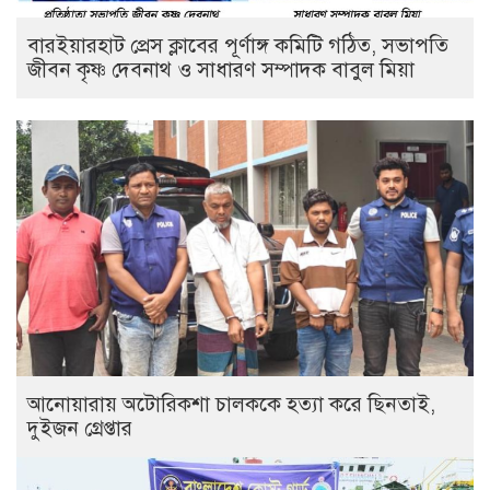
বারইয়ারহাট প্রেস ক্লাবের পূর্ণাঙ্গ কমিটি গঠিত, সভাপতি
জীবন কৃষ্ণ দেবনাথ ও সাধারণ সম্পাদক বাবুল মিয়া
আনোয়ারায় অটোরিকশা চালককে হত্যা করে ছিনতাই,
দুইজন গ্রেপ্তার