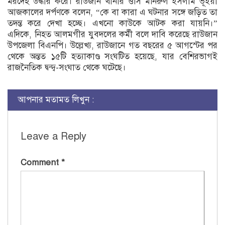
মরদেহ উদ্ধার করে। রাউজান থানার ওসি মনিরুল ইসলাম ভূঁইয়া
আজকালের দর্পণকে বলেন, “কে বা কারা এ ঘটনার সঙ্গে জড়িত তা
তদন্ত করে দেখা হচ্ছে। এখনো কাউকে আটক করা যায়নি।”
এদিকে, নিহত আলমগীর যুবদলের কর্মী বলে দাবি করেছে রাউজান
উপজেলা বিএনপি। উল্লেখ্য, রাউজানে গত বছরের ৫ আগস্টের পর
থেকে অন্তত ১৫টি হত্যাকাণ্ড সংঘটিত হয়েছে, যার বেশিরভাগই
রাজনৈতিক দ্বন্দ্ব-সংঘাত থেকে ঘটেছে।
আপনার মতামত লিখুন :
Leave a Reply
Comment
*