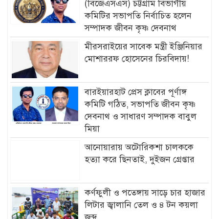
(বিজেএসএস) চট্টগ্রাম বিভাগীয়
কমিটির সভাপতি নির্বাচিত হলেন
সম্পাদক জীবন কৃষ্ণ দেবনাথ
মীরসরাইয়ের সাবেক মন্ত্রী ইঞ্জিনিয়ার
মোশাররফ হোসেনের চিরবিদায়!
বারইয়ারহাট প্রেস ক্লাবের পূর্ণাঙ্গ
কমিটি গঠিত, সভাপতি জীবন কৃষ্ণ
দেবনাথ ও সাধারণ সম্পাদক বাবুল
মিয়া
আনোয়ারায় অটোরিকশা চালককে
হত্যা করে ছিনতাই, দুইজন গ্রেপ্তার
কর্ণফুলী ও পতেঙ্গায় সাড়ে চার হাজার
লিটার জ্বালানি তেল ও ৪ টন কয়লা
জব্দ