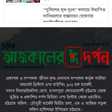
“পুলিশের সুখ-দুঃখ” কলামে উত্থাপিত
দাবিগুলোর বাস্তবায়ন ঘোষণায়
স্বরাষ্ট্রমন্ত্রীকে ধন্যবাদ
চট্টগ্রামে মীরসরাইয়ের বিশিষ্ট্য
শিল্পপতি ফখরুল ইসলাম সিআইপি’র
কন্যার বিবাহোত্তর অনুষ্ঠান সম্পন্ন
চট্টগ্রামের ইপিজেডে প্রকাশ্যে খোলা
বাজারে বিক্রি হচ্ছে মৃত দুর্গন্ধযুক্ত পচাঁ
মুরগি—প্রশাসনের নজরদারি জরুরী
প্রকাশক ও সম্পাদক: জীবন কৃষ্ণ দেবনাথ সম্পাদক কর্তৃক সাদিয়া
চট্টগ্রামের মীরসরাইয়ে সড়ক দুর্ঘটনায়
অফসেট প্রিন্টার্স এন্ড বাইন্ডিং ১০২ হক মার্কেট,
দু’পা হারালো সাংবাদিক আবদুল
নবাব সিরাজউদ্দৌলা রোড, চন্দনপুরা কোতোয়ালী চট্টগ্রাম থেকে
মান্নান রানা
মুদ্রিত ও প্রকাশিত দর্পণ মিডিয়া এন্ড প্রিন্টার থেকে প্রচারিত।
চট্টগ্রাম অফিস : চৌধুরী মার্কেট দ্বিতীয় তলা, এম এ আজিজ সড়ক,
সারা দেশে বৃক্ষরোপণ কর্মসূচি
দক্ষিণ হালিশহর ইপিজেড চট্টগ্রাম।
জোরদারের নির্দেশ প্রধানমন্ত্রীর