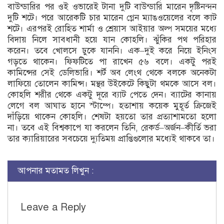
বাউন্ডারির পর ওই ওভারেই টানা দুটি বাউন্ডারি মারেন দৃষ্টিনন্দন
দুটি শটে। পরে আরেকটি চার মারেন গ্লেন ম্যাঙওয়েলের বলে কাট
শটে। এরপরই রোহিত শার্মা ও শ্রেয়াস আইয়ার অল্প সময়ের মধ্যে
বিদায় নিলে সাবধানী হয়ে যান কোহলি। ঝুঁকির পথ পরিহার
করেন। তবে খোলসে ঢুকে যাননি। এক–দুই করে নিয়ে ইনিংস
গড়তে থাকেন। ফিফটিতে পা রাখেন ৫৬ বলে। একটু পরই
কামিন্সের সেই ডেলিভারি। শর্ট অব লেংথ থেকে বলকে অনেকটা
লাফিয়ে তোলেন কামিন্স। মন্থর উইকেটে কিছুটা থমকে আসে বল।
কোহলি শরীর থেকে একটু দূরে ব্যাট পেতে দেন। ব্যাটের কানায়
লেগে বল আঘাত হানে স্টাম্পে। হতাশায় কয়েক মুহূর্ত ক্রিজেই
দাঁড়িয়ে থাকেন কোহলি। শেষটা হয়তো তার প্রত্যাশামতো হলো
না। তবে এই বিশ্বকাপে যা করলেন তিনি, রেকর্ড–অর্জন–কীর্তি ভরা
তার ক্যারিয়ারের সবচেয়ে দ্যুতিময় প্রাপ্তিগুলোর মধ্যেই থাকবে তা।
আপনার মতামত লিখুন :
Leave a Reply