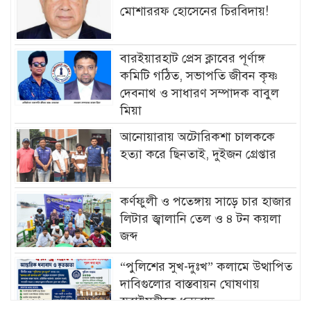
মোশাররফ হোসেনের চিরবিদায়!
বারইয়ারহাট প্রেস ক্লাবের পূর্ণাঙ্গ
কমিটি গঠিত, সভাপতি জীবন কৃষ্ণ
দেবনাথ ও সাধারণ সম্পাদক বাবুল
মিয়া
আনোয়ারায় অটোরিকশা চালককে
হত্যা করে ছিনতাই, দুইজন গ্রেপ্তার
কর্ণফুলী ও পতেঙ্গায় সাড়ে চার হাজার
লিটার জ্বালানি তেল ও ৪ টন কয়লা
জব্দ
“পুলিশের সুখ-দুঃখ” কলামে উত্থাপিত
দাবিগুলোর বাস্তবায়ন ঘোষণায়
স্বরাষ্ট্রমন্ত্রীকে ধন্যবাদ