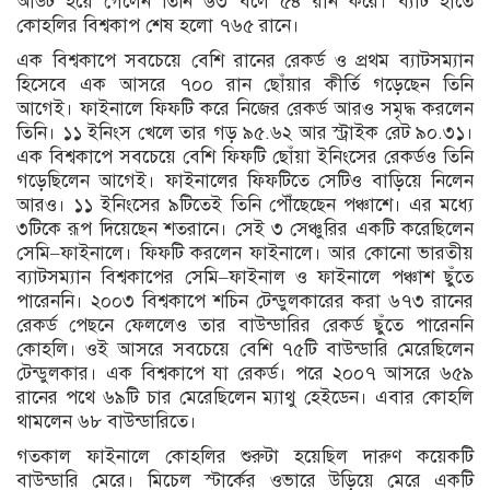
আউট হয়ে গেলেন তিনি ৬৩ বলে ৫৪ রান করে। ব্যাট হাতে
কোহলির বিশ্বকাপ শেষ হলো ৭৬৫ রানে।
এক বিশ্বকাপে সবচেয়ে বেশি রানের রেকর্ড ও প্রথম ব্যাটসম্যান
হিসেবে এক আসরে ৭০০ রান ছোঁয়ার কীর্তি গড়েছেন তিনি
আগেই। ফাইনালে ফিফটি করে নিজের রেকর্ড আরও সমৃদ্ধ করলেন
তিনি। ১১ ইনিংস খেলে তার গড় ৯৫.৬২ আর স্ট্রাইক রেট ৯০.৩১।
এক বিশ্বকাপে সবচেয়ে বেশি ফিফটি ছোঁয়া ইনিংসের রেকর্ডও তিনি
গড়েছিলেন আগেই। ফাইনালের ফিফটিতে সেটিও বাড়িয়ে নিলেন
আরও। ১১ ইনিংসের ৯টিতেই তিনি পৌঁছেছেন পঞ্চাশে। এর মধ্যে
৩টিকে রূপ দিয়েছেন শতরানে। সেই ৩ সেঞ্চুরির একটি করেছিলেন
সেমি–ফাইনালে। ফিফটি করলেন ফাইনালে। আর কোনো ভারতীয়
ব্যাটসম্যান বিশ্বকাপের সেমি–ফাইনাল ও ফাইনালে পঞ্চাশ ছুঁতে
পারেননি। ২০০৩ বিশ্বকাপে শচিন টেন্ডুলকারের করা ৬৭৩ রানের
রেকর্ড পেছনে ফেললেও তার বাউন্ডারির রেকর্ড ছুঁতে পারেননি
কোহলি। ওই আসরে সবচেয়ে বেশি ৭৫টি বাউন্ডারি মেরেছিলেন
টেন্ডুলকার। এক বিশ্বকাপে যা রেকর্ড। পরে ২০০৭ আসরে ৬৫৯
রানের পথে ৬৯টি চার মেরেছিলেন ম্যাথু হেইডেন। এবার কোহলি
থামলেন ৬৮ বাউন্ডারিতে।
গতকাল ফাইনালে কোহলির শুরুটা হয়েছিল দারুণ কয়েকটি
বাউন্ডারি মেরে। মিচেল স্টার্কের ওভারে উড়িয়ে মেরে একটি