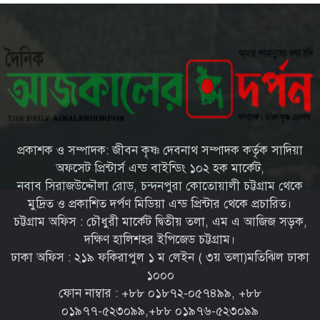
চট্টগ্রামে মীরসরাইয়ের বিশিষ্ট্য
শিল্পপতি ফখরুল ইসলাম সিআইপি’র
কন্যার বিবাহোত্তর অনুষ্ঠান সম্পন্ন
চট্টগ্রামের ইপিজেডে প্রকাশ্যে খোলা
বাজারে বিক্রি হচ্ছে মৃত দুর্গন্ধযুক্ত পচাঁ
মুরগি—প্রশাসনের নজরদারি জরুরী
প্রকাশক ও সম্পাদক: জীবন কৃষ্ণ দেবনাথ সম্পাদক কর্তৃক সাদিয়া
চট্টগ্রামের মীরসরাইয়ে সড়ক দুর্ঘটনায়
অফসেট প্রিন্টার্স এন্ড বাইন্ডিং ১০২ হক মার্কেট,
দু’পা হারালো সাংবাদিক আবদুল
নবাব সিরাজউদ্দৌলা রোড, চন্দনপুরা কোতোয়ালী চট্টগ্রাম থেকে
মান্নান রানা
মুদ্রিত ও প্রকাশিত দর্পণ মিডিয়া এন্ড প্রিন্টার থেকে প্রচারিত।
চট্টগ্রাম অফিস : চৌধুরী মার্কেট দ্বিতীয় তলা, এম এ আজিজ সড়ক,
সারা দেশে বৃক্ষরোপণ কর্মসূচি
দক্ষিণ হালিশহর ইপিজেড চট্টগ্রাম।
জোরদারের নির্দেশ প্রধানমন্ত্রীর
ঢাকা অফিস : ২১৯ ফকিরাপুল ১ ম লেইন ( ৩য় তলা)মতিঝিল ঢাকা
১০০০
ফোন নাম্বার : ‪+৮৮ ০১৮৭২-০৫৭৪৯৯‬, ‪+৮৮
০১৯৭৭-৫২৩০৯৯‬,‪+৮৮ ০১৯৭৬-৫২৩০৯৯‬