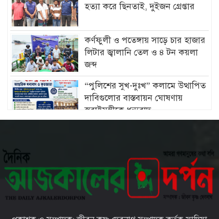
হত্যা করে ছিনতাই, দুইজন গ্রেপ্তার
কর্ণফুলী ও পতেঙ্গায় সাড়ে চার হাজার
লিটার জ্বালানি তেল ও ৪ টন কয়লা
জব্দ
“পুলিশের সুখ-দুঃখ” কলামে উত্থাপিত
দাবিগুলোর বাস্তবায়ন ঘোষণায়
স্বরাষ্ট্রমন্ত্রীকে ধন্যবাদ
চট্টগ্রামে মীরসরাইয়ের বিশিষ্ট্য
শিল্পপতি ফখরুল ইসলাম সিআইপি’র
কন্যার বিবাহোত্তর অনুষ্ঠান সম্পন্ন
চট্টগ্রামের ইপিজেডে প্রকাশ্যে খোলা
বাজারে বিক্রি হচ্ছে মৃত দুর্গন্ধযুক্ত পচাঁ
মুরগি—প্রশাসনের নজরদারি জরুরী