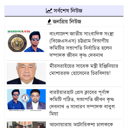
সর্বশেষ নিউজ
জনপ্রিয় নিউজ
বাংলাদেশ জাতীয় সাংবাদিক সংস্থা
(বিজেএসএস) চট্টগ্রাম বিভাগীয়
কমিটির সভাপতি নির্বাচিত হলেন
সম্পাদক জীবন কৃষ্ণ দেবনাথ
মীরসরাইয়ের সাবেক মন্ত্রী ইঞ্জিনিয়ার
মোশাররফ হোসেনের চিরবিদায়!
বারইয়ারহাট প্রেস ক্লাবের পূর্ণাঙ্গ
কমিটি গঠিত, সভাপতি জীবন কৃষ্ণ
দেবনাথ ও সাধারণ সম্পাদক বাবুল
মিয়া
আনোয়ারায় অটোরিকশা চালককে